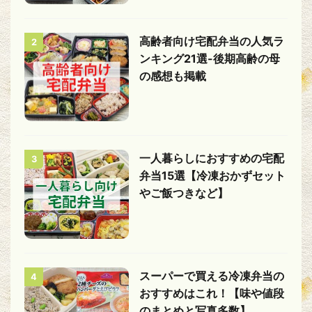
高齢者向け宅配弁当の人気ラ
2
ンキング21選-後期高齢の母
の感想も掲載
一人暮らしにおすすめの宅配
3
弁当15選【冷凍おかずセット
やご飯つきなど】
スーパーで買える冷凍弁当の
4
おすすめはこれ！【味や値段
のまとめと写真多数】