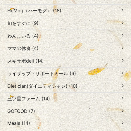
HeMog（ハーモグ） (18)
旬をすぐに (9)
わんまいる (4)
ママの休食 (4)
スギサポdeli (14)
ライザップ・サポートミール (6)
Dietician(ダイエティシャン) (10)
三ツ星ファーム (14)
GOFOOD (7)
Meals (14)