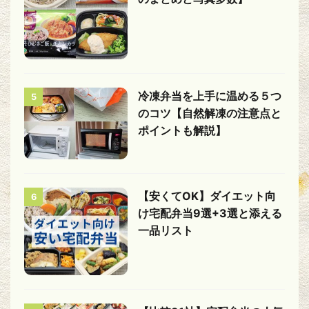
冷凍弁当を上手に温める５つ
5
のコツ【自然解凍の注意点と
ポイントも解説】
【安くてOK】ダイエット向
6
け宅配弁当9選+3選と添える
一品リスト