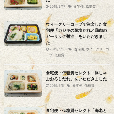
2019/3/17
食宅便
,
低糖質
ウィークリーコープで注文した食
宅便「カジキの葱塩だれと鶏肉の
ガーリック醤油」をいただきまし
た
2019/4/10
食宅便
,
ウイークリーコ
ープ
,
低糖質
食宅便・低糖質セレクト「豚しゃ
ぶおろしだれ」をいただきました
2019/3/5
食宅便
,
低糖質
食宅便・低糖質セレクト「海老と