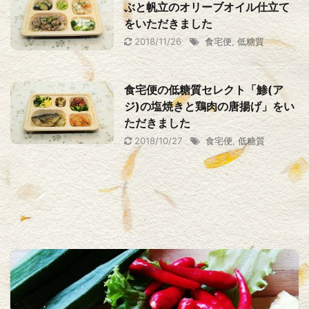
ぶと帆立のオリーブオイル仕立て
をいただきました
2018/11/26
食宅便
,
低糖質
食宅便の低糖質セレクト「鯵(ア
ジ)の塩焼きと鶏肉の唐揚げ」をい
ただきました
2018/10/27
食宅便
,
低糖質