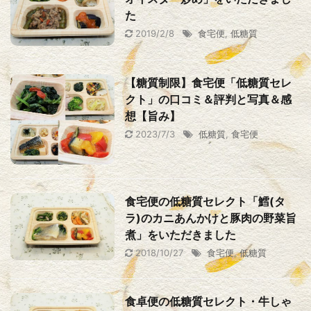
た
2019/2/8
食宅便
,
低糖質
【糖質制限】食宅便「低糖質セレ
クト」の口コミ＆評判と写真＆感
想【旨み】
2023/7/3
低糖質
,
食宅便
食宅便の低糖質セレクト「鱈(タ
ラ)のカニあんかけと豚肉の野菜旨
煮」をいただきました
2018/10/27
食宅便
,
低糖質
食卓便の低糖質セレクト・牛しゃ