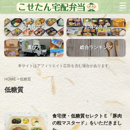
写真リスト
お得な弁当
選び方
総合ランキング
本サイトはアフィリエイト広告を含む場合があります。
HOME
>
低糖質
低糖質
食宅便・低糖質セレクトＥ「豚肉
の粒マスタード」をいただきまし
た