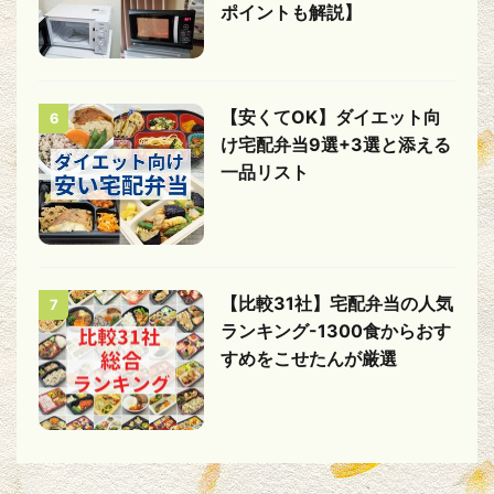
ポイントも解説】
【安くてOK】ダイエット向
6
け宅配弁当9選+3選と添える
一品リスト
【比較31社】宅配弁当の人気
7
ランキング-1300食からおす
すめをこせたんが厳選