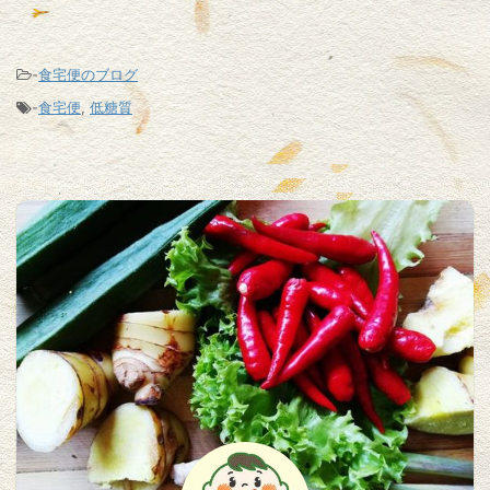
-
食宅便のブログ
-
食宅便
,
低糖質