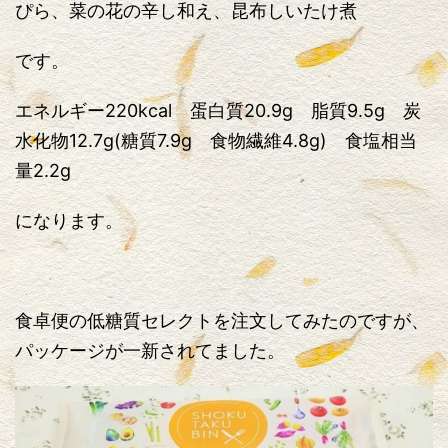
ぴら、菜の花の辛し和え、昆布しいたけ煮
です。
エネルギー220kcal 蛋白質20.9g 脂質9.5g 炭
水化物12.7g(糖質7.9g 食物繊維4.8g) 食塩相当
量2.2g
になります。
食卓便の低糖質セレクトを注文してみたのですが、
パッケージが一新されてました。