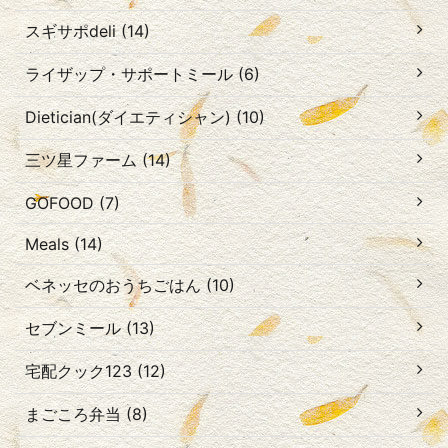
スギサポdeli (14)
ライザップ・サポートミール (6)
Dietician(ダイエティシャン) (10)
三ツ星ファーム (14)
GOFOOD (7)
Meals (14)
ベネッセのおうちごはん (10)
セブンミール (13)
宅配クック123 (12)
まごころ弁当 (8)