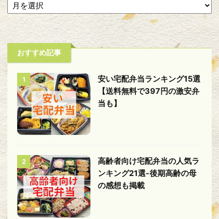
おすすめ記事
安い宅配弁当ランキング15選
1
【送料無料で397円の激安弁
当も】
高齢者向け宅配弁当の人気ラ
2
ンキング21選-後期高齢の母
の感想も掲載