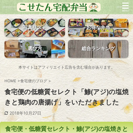
写真リスト
お得な弁当
選び方
総合ランキング
本サイトはアフィリエイト広告を含む場合があります。
HOME
>
食宅便のブログ
>
食宅便の低糖質セレクト「鯵(アジ)の塩焼
きと鶏肉の唐揚げ」をいただきました
2018年10月27日
食宅便・低糖質セレクト・鯵(アジ)の塩焼きと