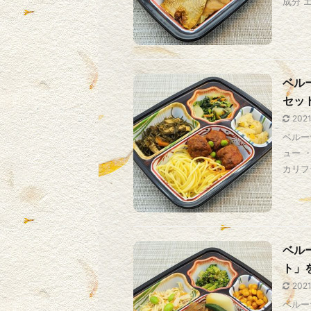
成分 エ
ベル
セッ
202
ベルー
ュー 
カリフラ
ベル
ト」
202
ベルー