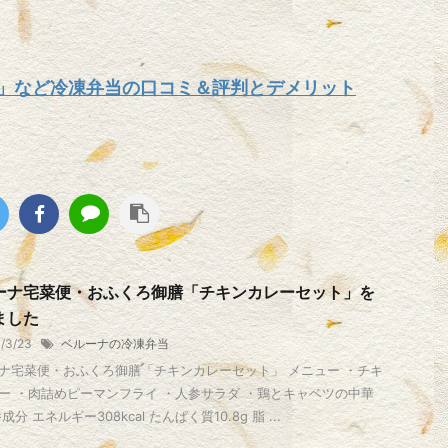
」など冷凍弁当の口コミ＆評判とデメリット
ーナ宅菜便・おふくろ御膳「チキンカレーセット」を
ました
1/3/23
ベルーナの冷凍弁当
ナ宅菜便・おふくろ御膳「チキンカレーセット」 メニュー ・チキ
ー ・肉詰めピーマンフライ ・人参サラダ ・鶏とキャベツの中華
成分 エネルギー308kcal たんぱく質10.8g 脂 ...