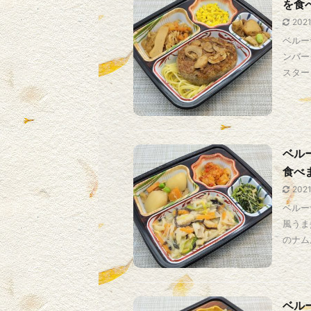
を食
202
ベルー
ンバー
スタード
ベル
食べ
202
ベルー
風うま
のナムル
ベル