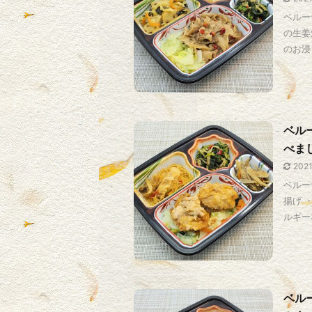
ベルー
の生姜
のお浸し
ベル
べま
202
ベルー
揚げ 
ルギー34
ベル