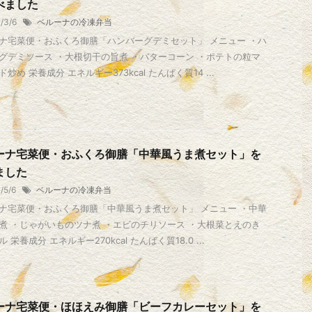
べました
1/3/6
ベルーナの冷凍弁当
ナ宅菜便・おふくろ御膳「ハンバーグデミセット」 メニュー ・ハ
グデミソース ・大根切干の旨煮 ・バターコーン ・ポテトの粒マ
炒め 栄養成分 エネルギー373kcal たんぱく質14 ...
ーナ宅菜便・おふくろ御膳「中華風うま煮セット」を
ました
1/5/6
ベルーナの冷凍弁当
ナ宅菜便・おふくろ御膳「中華風うま煮セット」 メニュー ・中華
煮 ・じゃがいものツナ煮 ・エビのチリソース ・大根菜とえのき
 栄養成分 エネルギー270kcal たんぱく質18.0 ...
ーナ宅菜便・ほほえみ御膳「ビーフカレーセット」を