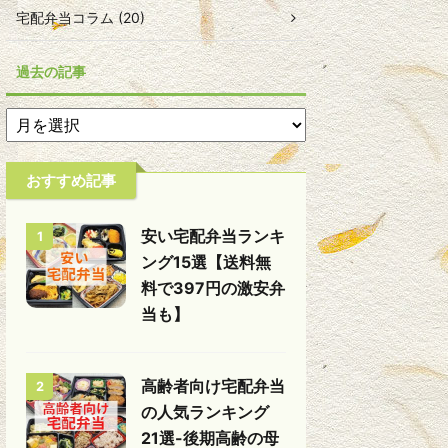
宅配弁当コラム (20)
過去の記事
おすすめ記事
安い宅配弁当ランキ
1
ング15選【送料無
料で397円の激安弁
当も】
高齢者向け宅配弁当
2
の人気ランキング
21選-後期高齢の母