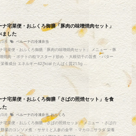
ーナ宅菜便・おふくろ御膳「豚肉の味噌焼肉セット」
べました
1/3/6
ベルーナの冷凍弁当
ナ宅菜便・おふくろ御膳「豚肉の味噌焼肉セット」 メニュー ・豚
噌焼肉 ・ポテトの粒マスタード炒め ・大根切干の旨煮 ・バター
栄養成分 エネルギー427kcal たんぱく質21.5g ...
ーナ宅菜便・おふくろ御膳「さばの照焼セット」を食
した
1/3/6
ベルーナの冷凍弁当
,
おふくろ
ナ宅菜便・おふくろ御膳「さばの照焼セット」 メニュー ・さばの
・野菜のコンソメ煮 ・ササミと人参の金平 ・マカロニサラダ 栄養