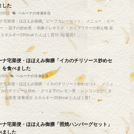
ました
0/9/22
ベルーナの冷凍弁当
ナ宅菜便・ほほえみ御膳「ビーフカレーセット」 メニュー ・ビー
ー ・茄子の炒め煮 ・胡麻ドレサラダ ・カリフワラーの和え物 栄
エネルギー291kcal たんぱく質10.3g 脂質1 ...
ーナ宅菜便・ほほえみ御膳「イカのチリソース炒めセ
」を食べました
0/9/6
ベルーナの冷凍弁当
ナ宅菜便・ほほえみ御膳「イカのチリソース炒めセット」 メニュ
イカのチリソース炒め ・さつま芋のレモン煮 ・レンコンとひじき
・山菜煮 栄養成分 エネルギー358kcal たんぱく質1 ...
ーナ宅菜便・ほほえみ御膳「照焼ハンバーグセット」
べました