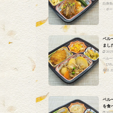
白身魚
・ポーク
ベル
まし
202
ベルー
・ひれ
成分 エ
ベル
を食
202