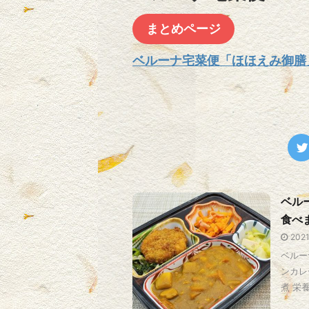
まとめページ
ベルーナ宅菜便「ほほえみ御膳
ベル
食べ
202
ベルー
ンカレ
煮 栄養