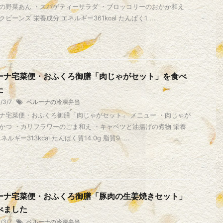
の野菜あん ・スパゲティーサラダ ・ブロッコリーのおかか和え
ビーンズ 栄養成分 エネルギー361kcal たんぱく1 ...
ーナ宅菜便・おふくろ御膳「肉じゃがセット」を食べ
た
1/3/7
ベルーナの冷凍弁当
ナ宅菜便・おふくろ御膳「肉じゃがセット」 メニュー ・肉じゃが
かつ ・カリフラワーのごま和え ・キャベツと油揚げの煮物 栄養
ネルギー313kcal たんぱく質14.0g 脂質9. ...
ーナ宅菜便・おふくろ御膳「豚肉の生姜焼きセット」
べました
1/3/7
ベルーナの冷凍弁当