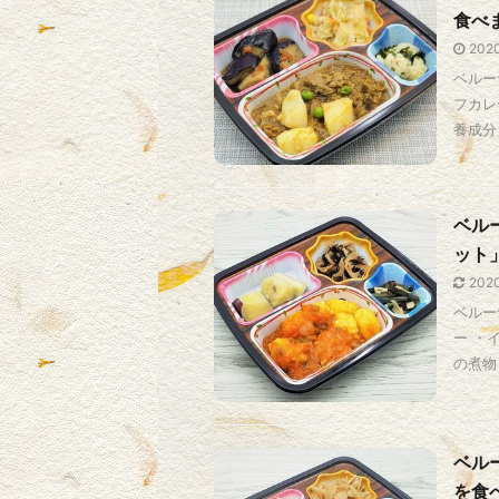
食べ
202
ベルー
フカレ
養成分 
ベル
ット
202
ベルー
ー ・
の煮物 
ベル
を食