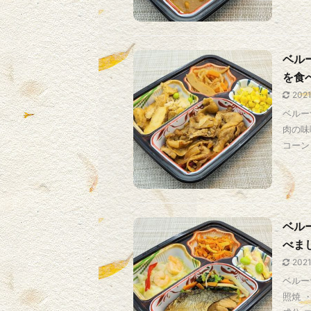
ベル
を食
202
ベルー
肉の味
コーン 
ベル
べま
202
ベルー
照焼 