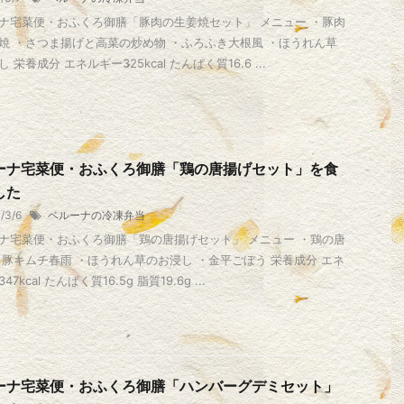
ナ宅菜便・おふくろ御膳「豚肉の生姜焼セット」 メニュー ・豚肉
焼 ・さつま揚げと高菜の炒め物 ・ふろふき大根風 ・ほうれん草
 栄養成分 エネルギー325kcal たんぱく質16.6 ...
ーナ宅菜便・おふくろ御膳「鶏の唐揚げセット」を食
した
1/3/6
ベルーナの冷凍弁当
ナ宅菜便・おふくろ御膳「鶏の唐揚げセット」 メニュー ・鶏の唐
・豚キムチ春雨 ・ほうれん草のお浸し ・金平ごぼう 栄養成分 エネ
7kcal たんぱく質16.5g 脂質19.6g ...
ーナ宅菜便・おふくろ御膳「ハンバーグデミセット」