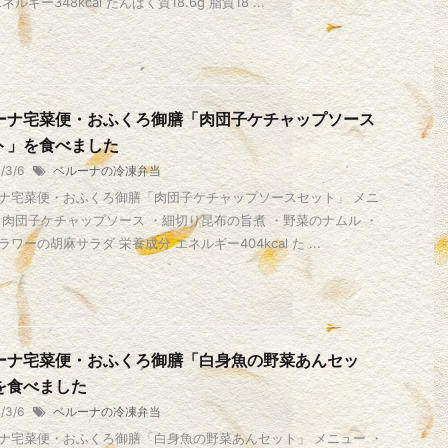
ネルギー348kcal たんぱく質18.6g 脂質18 ...
ーナ宅菜便・おふくろ御膳「肉団子ケチャップソース
ト」を食べました
1/3/6
ベルーナの冷凍弁当
ナ宅菜便・おふくろ御膳「肉団子ケチャップソースセット」 メニ
・肉団子ケチャップソース ・細切り昆布の旨煮 ・野菜のナムル ・
ワーの胡麻サラダ 栄養成分 エネルギー404kcal た ...
ーナ宅菜便・おふくろ御膳「白身魚の野菜あんセッ
を食べました
1/3/6
ベルーナの冷凍弁当
ナ宅菜便・おふくろ御膳「白身魚の野菜あんセット」 メニュー ・