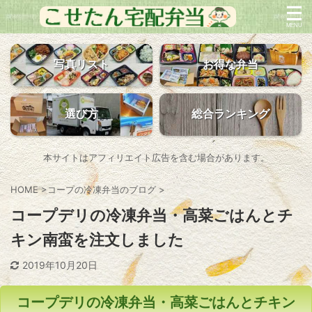
写真リスト
お得な弁当
選び方
総合ランキング
本サイトはアフィリエイト広告を含む場合があります。
HOME
>
コープの冷凍弁当のブログ
>
コープデリの冷凍弁当・高菜ごはんとチ
キン南蛮を注文しました
2019年10月20日
コープデリの冷凍弁当・高菜ごはんとチキン