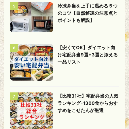
冷凍弁当を上手に温める５つ
5
のコツ【自然解凍の注意点と
ポイントも解説】
【安くてOK】ダイエット向
6
け宅配弁当9選+3選と添える
一品リスト
【比較31社】宅配弁当の人気
7
ランキング-1300食からおす
すめをこせたんが厳選