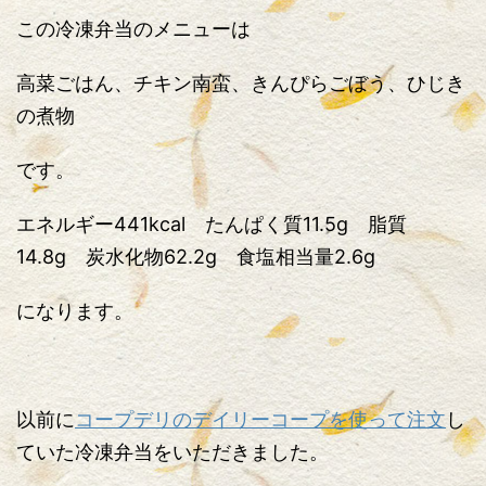
この冷凍弁当のメニューは
高菜ごはん、チキン南蛮、きんぴらごぼう、ひじき
の煮物
です。
エネルギー441kcal たんぱく質11.5g 脂質
14.8g 炭水化物62.2g 食塩相当量2.6g
になります。
以前に
コープデリのデイリーコープを使って注文
し
ていた冷凍弁当をいただきました。