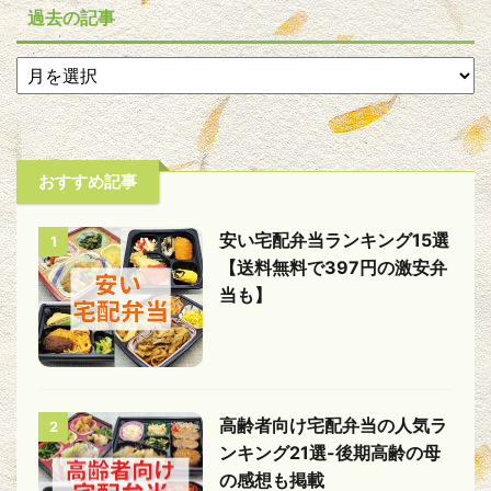
過去の記事
おすすめ記事
安い宅配弁当ランキング15選
1
【送料無料で397円の激安弁
当も】
高齢者向け宅配弁当の人気ラ
2
ンキング21選-後期高齢の母
の感想も掲載