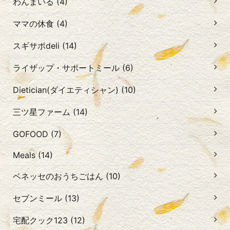
わんまいる (4)
ママの休食 (4)
スギサポdeli (14)
ライザップ・サポートミール (6)
Dietician(ダイエティシャン) (10)
三ツ星ファーム (14)
GOFOOD (7)
Meals (14)
ベネッセのおうちごはん (10)
セブンミール (13)
宅配クック123 (12)