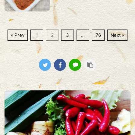
« Prev
1
2
3
…
76
Next »