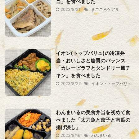
当」を食べました
2023/8/21
まごころケア食
イオン(トップバリュ)の冷凍弁
当・おいしさと糖質のバランス
「カレーピラフとタンドリー風チ
キン」を食べました
2023/8/27
イオン・トップバリュ
わんまいるの美食弁当を初めて食
べました「太刀魚と茄子と南瓜の
揚げ浸し」
2023/8/16
わんまいる