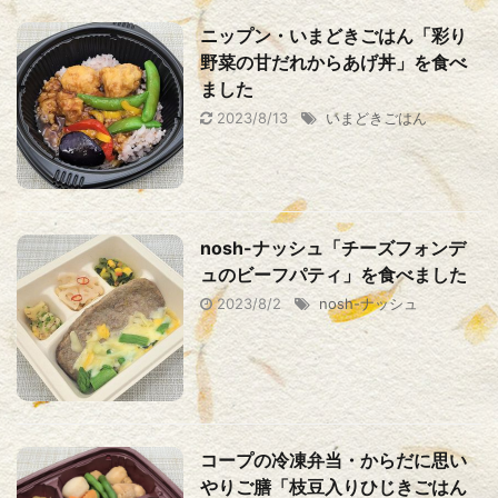
ニップン・いまどきごはん「彩り
野菜の甘だれからあげ丼」を食べ
ました
2023/8/13
いまどきごはん
nosh-ナッシュ「チーズフォンデ
ュのビーフパティ」を食べました
2023/8/2
nosh-ナッシュ
コープの冷凍弁当・からだに思い
やりご膳「枝豆入りひじきごはん