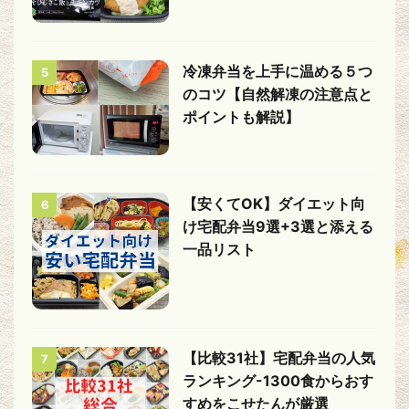
冷凍弁当を上手に温める５つ
5
のコツ【自然解凍の注意点と
ポイントも解説】
【安くてOK】ダイエット向
6
け宅配弁当9選+3選と添える
一品リスト
【比較31社】宅配弁当の人気
7
ランキング-1300食からおす
すめをこせたんが厳選