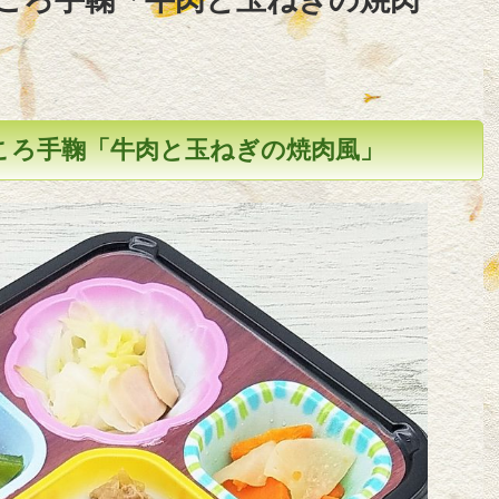
ころ手鞠「牛肉と玉ねぎの焼肉風」