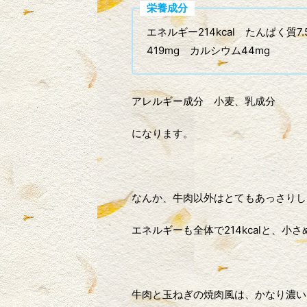
栄養成分
エネルギー214kcal たんぱく質7.
419mg カルシウム44mg
アレルギー成分 小麦、乳成分
になります。
なんか、牛肉以外はとてもあっさりし
エネルギーも全体で214kcalと、
牛肉と玉ねぎの焼肉風は、かなり濃い