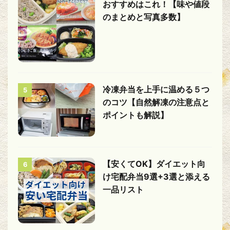
おすすめはこれ！【味や値段
のまとめと写真多数】
冷凍弁当を上手に温める５つ
5
のコツ【自然解凍の注意点と
ポイントも解説】
【安くてOK】ダイエット向
6
け宅配弁当9選+3選と添える
一品リスト