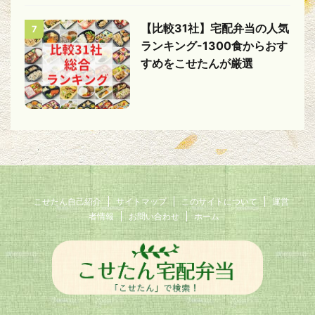
【比較31社】宅配弁当の人気
7
ランキング-1300食からおす
すめをこせたんが厳選
こせたん自己紹介
サイトマップ
このサイトについて
運営
者情報
お問い合わせ
ホーム