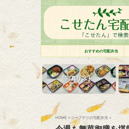
おすすめの宅配弁当
写真リスト
HOME
>
コープデリの宅配弁当
>
今週も舞菜御膳を堪