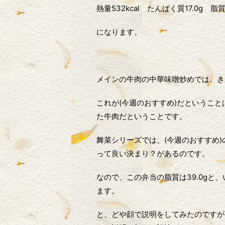
熱量532kcal たんぱく質17.0g 脂質
になります。
メインの牛肉の中華味噌炒めでは、き
これが(今週のおすすめ)だというこ
た牛肉だということです。
舞菜シリーズでは、(今週のおすすめ
って良い決まり？があるのです。
なので、この弁当の脂質は39.0g
ます。
と、どや顔で説明をしてみたのですが