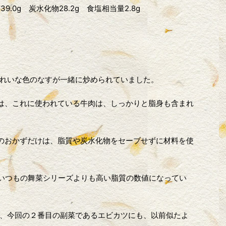
39.0g 炭水化物28.2g 食塩相当量2.8g
れいな色のなすが一緒に炒められていました。
とは、これに使われている牛肉は、しっかりと脂身も含まれ
)のおかずだけは、脂質や炭水化物をセーブせずに材料を使
と、いつもの舞菜シリーズよりも高い脂質の数値になってい
、今回の２番目の副菜であるエビカツにも、以前似たよ