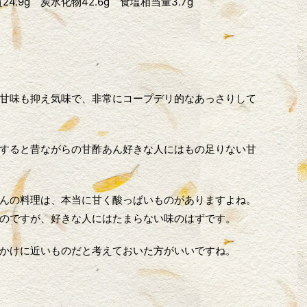
質24.9g 炭水化物42.6g 食塩相当量3.7g
甘味も抑え気味で、非常にコープデリ的なあっさりして
すると昔ながらの甘酢あん好きな人にはもの足りない甘
んの料理は、本当に甘く酸っぱいものがありますよね。
のですが、好きな人にはたまらない味のはずです。
かけに近いものだと考えておいた方がいいですね。