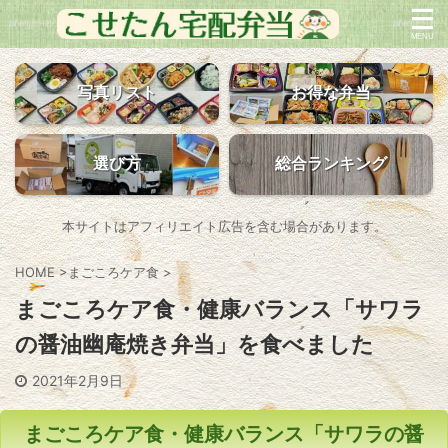
写真リスト
お得な弁当
選び方
総合ランキング
本サイトはアフィリエイト広告を含む場合があります。
HOME
>
まごころケア食
>
まごころケア食・健康バランス「サワラ
の醤油幽庵焼き弁当」を食べました
2021年2月9日
まごころケア食・健康バランス「サワラの醤