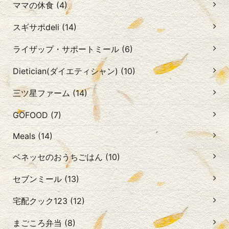
ママの休食 (4)
スギサポdeli (14)
ライザップ・サポートミール (6)
Dietician(ダイエティシャン) (10)
三ツ星ファーム (14)
GOFOOD (7)
Meals (14)
ベネッセのおうちごはん (10)
セブンミール (13)
宅配クック123 (12)
まごころ弁当 (8)