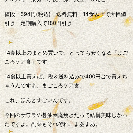
値段 594円(税込) 送料無料 14食以上で大幅値
引き 定期購入で180円引き
14食以上のまとめ買いで、とっても安くなる「まご
ころケア食」です。
14食以上買えば、税＆送料込みで400円台で買えち
ゃうんですよ、まごころケア食。
これ、ほんとすごいんです。
今回のサワラの醤油幽庵焼きだって結構美味しかっ
たですよ。副菜もそれぞれ、まあまあ。