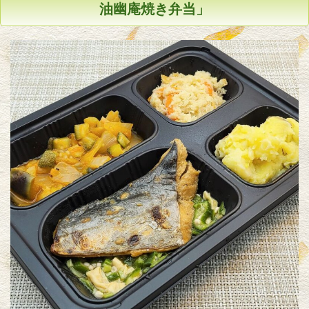
油幽庵焼き弁当」