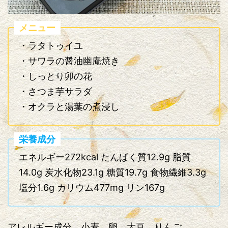
メニュー
・ラタトゥイユ
・サワラの醤油幽庵焼き
・しっとり卯の花
・さつま芋サラダ
・オクラと湯葉の煮浸し
栄養成分
エネルギー272kcal たんぱく質12.9g 脂質
14.0g 炭水化物23.1g 糖質19.7g 食物繊維3.3g
塩分1.6g カリウム477mg リン167g
アレルギー成分 小麦、卵、大豆、りんご