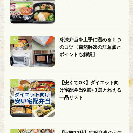
冷凍弁当を上手に温める５つ
5
のコツ【自然解凍の注意点と
ポイントも解説】
【安くてOK】ダイエット向
6
け宅配弁当9選+3選と添える
一品リスト
【比較31社】宅配弁当の人気