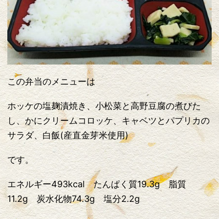
この弁当のメニューは
ホッケの塩麹漬焼き、小松菜と高野豆腐の煮びた
し、かにクリームコロッケ、キャベツとパプリカの
サラダ、白飯(産直金芽米使用)
です。
エネルギー493kcal たんぱく質19.3g 脂質
11.2g 炭水化物74.3g 塩分2.2g