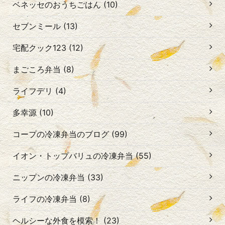
ベネッセのおうちごはん (10)
セブンミール (13)
宅配クック123 (12)
まごころ弁当 (8)
ライフデリ (4)
多幸源 (10)
コープの冷凍弁当のブログ (99)
イオン・トップバリュの冷凍弁当 (55)
ニップンの冷凍弁当 (33)
ライフの冷凍弁当 (8)
ヘルシーな外食を模索！ (23)