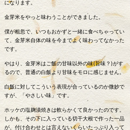
になります。
金芽米をやっと味わうことができました。
僕が粗忽で、いつもおかずと一緒に食べちゃってい
て、金芽米自体の味を今までよく味わってなかった
です。
やはり、金芽米はご飯の甘味以外の味(旨味？)がす
るので、普通の白飯より甘味をモロに感じません。
白飯に対してこういう表現が合っているのか微妙で
すが、「やさしい味」です。
ホッケの塩麹漬焼きは軟らかくて良かったのです。
しかも、その下に入っている切干大根で作った一品
が、付け合わせとは言えないくらいたっぷり入って