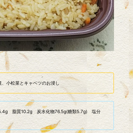
煮、小松菜とキャベツのお浸し
4g 脂質10.2g 炭水化物76.5g(糖類5.7g) 塩分