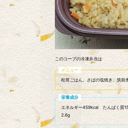
このコープの冷凍弁当は
メニュー
松茸ごはん、さばの塩焼き、筑前
栄養成分
エネルギー459kcal たんぱく質15.
2.6g