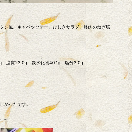
タン風、キャベツソテー、ひじきサラダ、豚肉のねぎ塩
g 脂質23.0g 炭水化物40.1g 塩分3.0g
しかったです。
。。