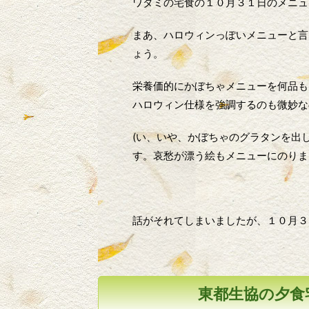
ワタミの宅食の１０月３１日のメニュ
まあ、ハロウィンっぽいメニューと言
ょう。
栄養価的にかぼちゃメニューを何品も
ハロウィン仕様を強調するのも微妙な
(い、いや、かぼちゃのグラタンを出
す。哀愁が漂う絵もメニューにのりま
話がそれてしまいましたが、１０月３
東都生協の夕食宅