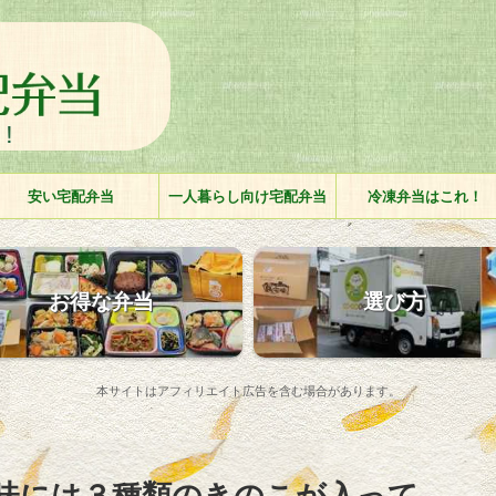
安い宅配弁当
一人暮らし向け宅配弁当
冷凍弁当はこれ！
お得な弁当
選び方
本サイトはアフィリエイト広告を含む場合があります。
味には３種類のきのこが入って