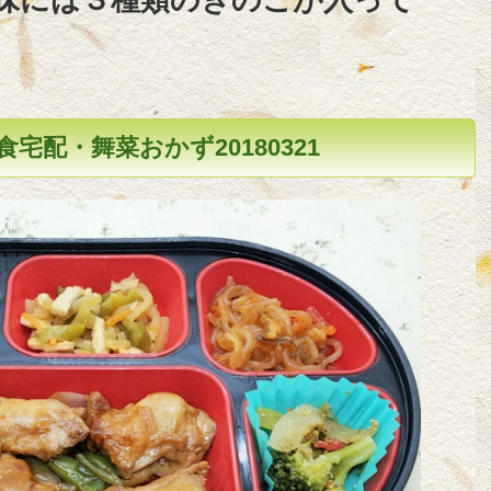
宅配・舞菜おかず20180321