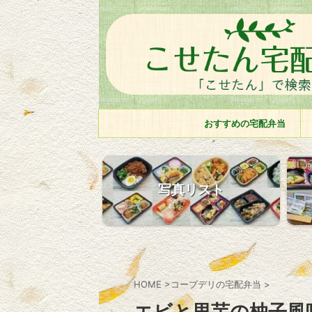
おすすめの宅配弁当
写真リスト
HOME
>
コープデリの宅配弁当
>
エビと里芋の柚子風