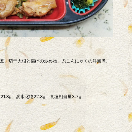
煮、切干大根と揚げの炒め物、糸こんにゃくの洋風煮、
21.8g 炭水化物22.8g 食塩相当量3.7g