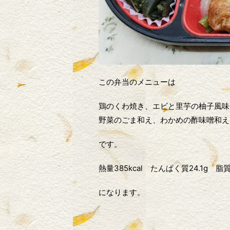
この弁当のメニューは
鶏のくわ焼き、エビと里芋の柚子風味
野菜のごま和え、わかめの酢味噌和え
です。
熱量385kcal たんぱく質24.1g 脂質
になります。