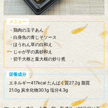
メニュー
・鶏肉の玉子あん
・白身魚の青じそソース
・ほうれん草の白和え
・じゃが芋の真砂和え
・切干大根と葉大根の炒り煮
栄養成分
エネルギー417kcal たんぱく質27.2g 脂質
21.0g 炭水化物30.1g 塩分4.3g