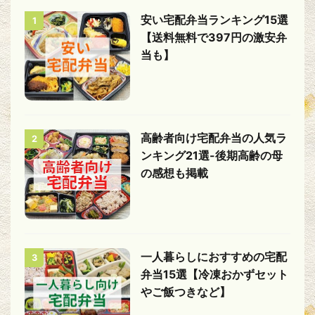
安い宅配弁当ランキング15選
1
【送料無料で397円の激安弁
当も】
高齢者向け宅配弁当の人気ラ
2
ンキング21選-後期高齢の母
の感想も掲載
一人暮らしにおすすめの宅配
3
弁当15選【冷凍おかずセット
やご飯つきなど】