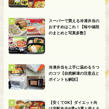
スーパーで買える冷凍弁当の
4
おすすめはこれ！【味や値段
のまとめと写真多数】
冷凍弁当を上手に温める５つ
5
のコツ【自然解凍の注意点と
ポイントも解説】
【安くてOK】ダイエット向
6
け宅配弁当9選+3選と添える