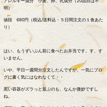
アレルギー成分 小麦、卵、乳成分（20品目は不
明）
値段 680円（税込/送料込・５日間注文の１食あた
り）
はい、もうずいぶん前に食べたお弁当です。す、す
いません。
いや、平日一週間分注文したんですが、一気にブロ
グに書く気にはなれなくて・・
黒い容器がズラっと並ぶのも、なんか微妙ですし
ね。