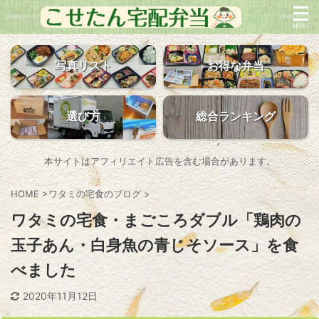
写真リスト
お得な弁当
選び方
総合ランキング
本サイトはアフィリエイト広告を含む場合があります。
HOME
>
ワタミの宅食のブログ
>
ワタミの宅食・まごころダブル「鶏肉の
玉子あん・白身魚の青じそソース」を食
べました
2020年11月12日