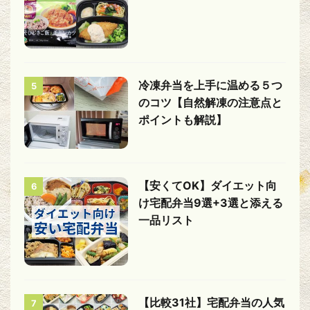
冷凍弁当を上手に温める５つ
5
のコツ【自然解凍の注意点と
ポイントも解説】
【安くてOK】ダイエット向
6
け宅配弁当9選+3選と添える
一品リスト
【比較31社】宅配弁当の人気
7