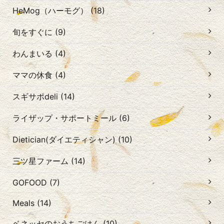
HeMog（ハーモグ） (18)
旬をすぐに (9)
わんまいる (4)
ママの休食 (4)
スギサポdeli (14)
ライザップ・サポートミール (6)
Dietician(ダイエティシャン) (10)
三ツ星ファーム (14)
GOFOOD (7)
Meals (14)
ベネッセのおうちごはん (10)