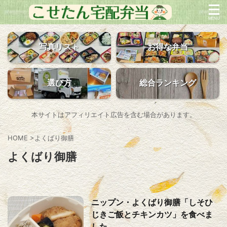
写真リスト
お得な弁当
選び方
総合ランキング
本サイトはアフィリエイト広告を含む場合があります。
HOME
>
よくばり御膳
よくばり御膳
ニップン・よくばり御膳「しそひ
じきご飯とチキンカツ」を食べま
した