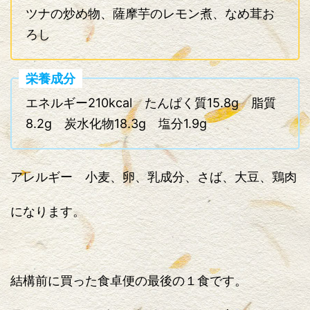
ツナの炒め物、薩摩芋のレモン煮、なめ茸お
ろし
栄養成分
エネルギー210kcal たんぱく質15.8g 脂質
8.2g 炭水化物18.3g 塩分1.9g
アレルギー 小麦、卵、乳成分、さば、大豆、鶏肉
になります。
結構前に買った食卓便の最後の１食です。