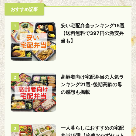
おすすめ記事
安い宅配弁当ランキング15選
1
【送料無料で397円の激安弁
当も】
高齢者向け宅配弁当の人気ラ
2
ンキング21選-後期高齢の母
の感想も掲載
一人暮らしにおすすめの宅配
3
弁当15選【冷凍おかずセット