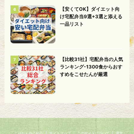
【安くてOK】ダイエット向
6
け宅配弁当9選+3選と添える
一品リスト
【比較31社】宅配弁当の人気
7
ランキング-1300食からおす
すめをこせたんが厳選
こせたん自己紹介
サイトマップ
このサイトについて
運営