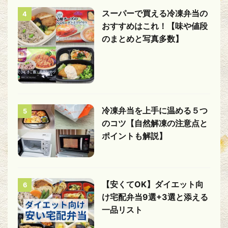
スーパーで買える冷凍弁当の
4
おすすめはこれ！【味や値段
のまとめと写真多数】
冷凍弁当を上手に温める５つ
5
のコツ【自然解凍の注意点と
ポイントも解説】
【安くてOK】ダイエット向
6
け宅配弁当9選+3選と添える
一品リスト