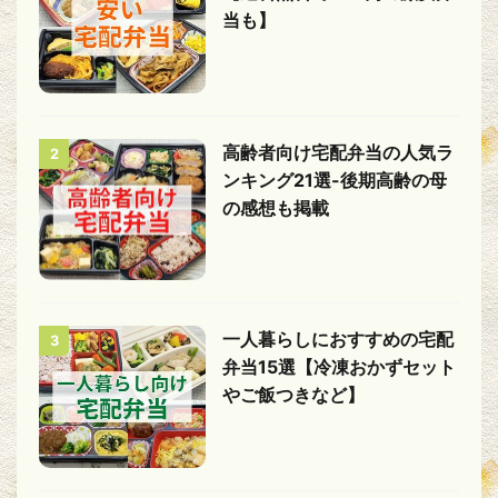
当も】
高齢者向け宅配弁当の人気ラ
2
ンキング21選-後期高齢の母
の感想も掲載
一人暮らしにおすすめの宅配
3
弁当15選【冷凍おかずセット
やご飯つきなど】