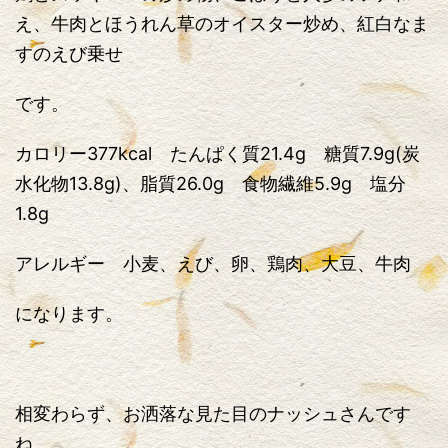
え、牛肉とほうれん草のオイスター炒め、紅白なま
すのえび乗せ
です。
カロリー377kcal たんぱく質21.4g 糖質7.9g(炭
水化物13.8g)、脂質26.0g 食物繊維5.9g 塩分
1.8g
アレルギー 小麦、えび、卵、鶏肉、大豆、牛肉
になります。
相変わらず、お洒落な見た目のナッシュさんです
ね。。