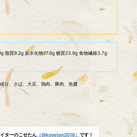
g 脂質9.2g 炭水化物27.6g 糖質23.9g 食物繊維3.7g
成分、さば、大豆、鶏肉、豚肉、魚醬
イターのこせたん
（@kosetan2018）
です！