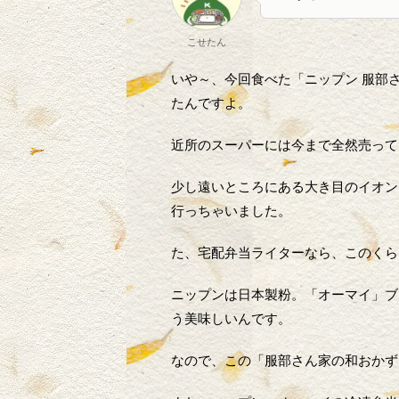
こせたん
いや～、今回食べた「ニップン 服部
たんですよ。
近所のスーパーには今まで全然売って
少し遠いところにある大き目のイオン
行っちゃいました。
た、宅配弁当ライターなら、このくら
ニップンは日本製粉。「オーマイ」ブ
う美味しいんです。
なので、この「服部さん家の和おかず