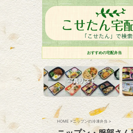
おすすめの宅配弁当
写真リスト
HOME
>
ニップンの冷凍弁当
>
ニップン・服部さん