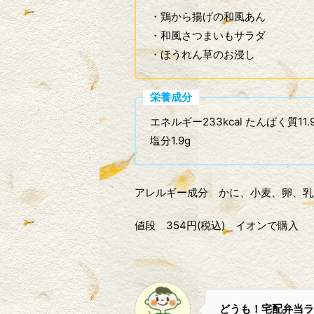
・鶏から揚げの和風あん
・和風さつまいもサラダ
・ほうれん草のお浸し
栄養成分
エネルギー233kcal たんぱく質11.9
塩分1.9g
アレルギー成分 かに、小麦、卵、乳
値段 354円(税込) イオンで購入
どうも！宅配弁当ラ