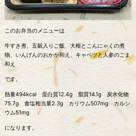
このお弁当のメニューは
牛すき煮、五穀入りご飯、大根とこんにゃくの煮
物、いんげんのおかか和え、キャベツと人参のごま
和え
です。
熱量494kcal 蛋白質12.4g 脂質14.1g 炭水化物
75.7g 食塩相当量2.3g カリウム507mg カルシ
ウム51mg
になります。