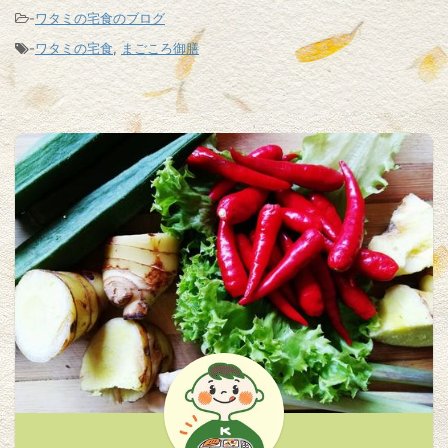
-
ワタミの宅食のブログ
-
ワタミの宅食
,
まごころ御膳