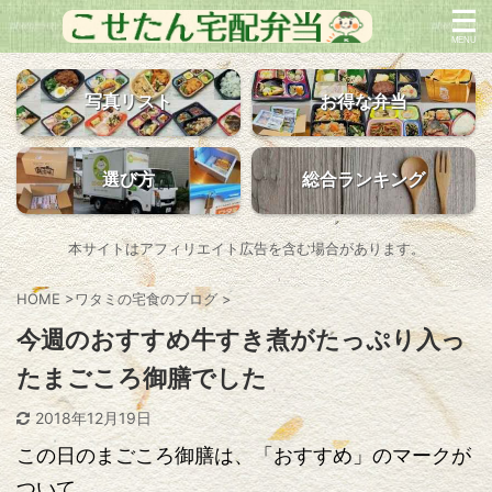
写真リスト
お得な弁当
選び方
総合ランキング
本サイトはアフィリエイト広告を含む場合があります。
HOME
>
ワタミの宅食のブログ
>
今週のおすすめ牛すき煮がたっぷり入っ
たまごころ御膳でした
2018年12月19日
この日のまごころ御膳は、「おすすめ」のマークが
ついて