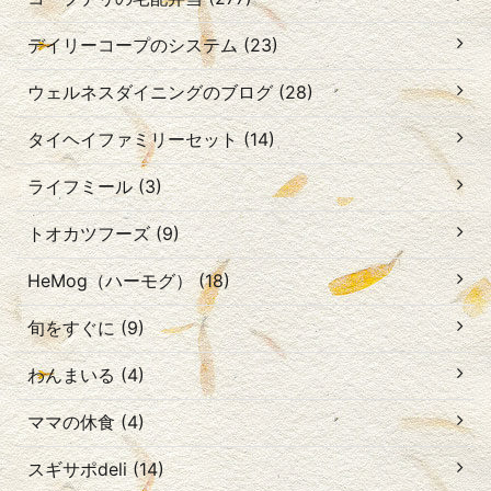
デイリーコープのシステム (23)
ウェルネスダイニングのブログ (28)
タイヘイファミリーセット (14)
ライフミール (3)
トオカツフーズ (9)
HeMog（ハーモグ） (18)
旬をすぐに (9)
わんまいる (4)
ママの休食 (4)
スギサポdeli (14)