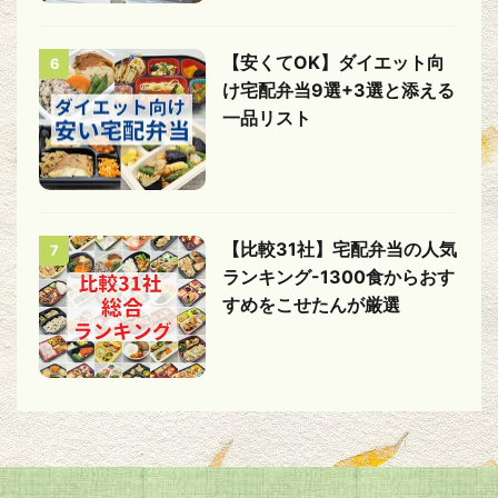
【安くてOK】ダイエット向
6
け宅配弁当9選+3選と添える
一品リスト
【比較31社】宅配弁当の人気
7
ランキング-1300食からおす
すめをこせたんが厳選