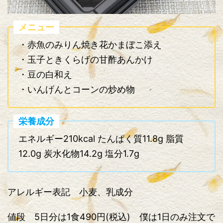
メニュー
・赤魚のみりん焼き花かまぼこ添え
・玉子ときくらげの甘酢あんかけ
・豆の白和え
・いんげんとコーンの炒め物
栄養成分
エネルギー210kcal たんぱく質11.8g 脂質
12.0g 炭水化物14.2g 塩分1.7g
アレルギー表記 小麦、乳成分
値段 5日分は1食490円(税込) 僕は1日のみ注文で