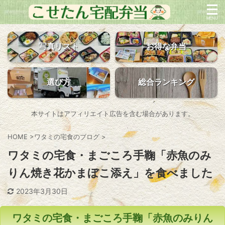
写真リスト
お得な弁当
選び方
総合ランキング
本サイトはアフィリエイト広告を含む場合があります。
HOME
>
ワタミの宅食のブログ
>
ワタミの宅食・まごころ手鞠「赤魚のみ
りん焼き花かまぼこ添え」を食べました
2023年3月30日
ワタミの宅食・まごころ手鞠「赤魚のみりん