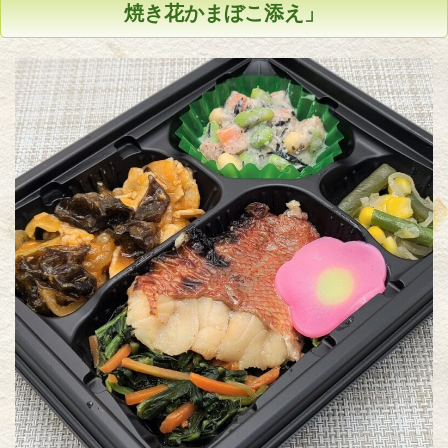
焼き花かまぼこ添え」