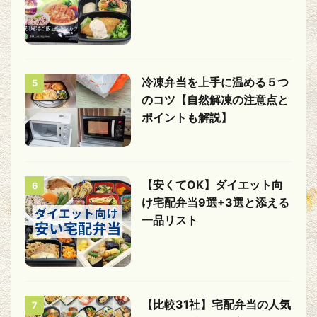
冷凍弁当を上手に温める５つ
5
のコツ【自然解凍の注意点と
ポイントも解説】
【安くてOK】ダイエット向
6
け宅配弁当9選+3選と添える
一品リスト
【比較31社】宅配弁当の人気
7