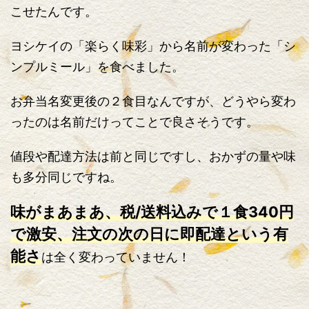
こせたんです。
ヨシケイの「楽らく味彩」から名前が変わった「シ
ンプルミール」を食べました。
お弁当名変更後の２食目なんですが、どうやら変わ
ったのは名前だけってことで良さそうです。
値段や配達方法は前と同じですし、おかずの量や味
も多分同じですね。
味がまあまあ、税/送料込みで１食340円
で激安、注文の次の日に即配達という有
能さ
は全く変わっていません！