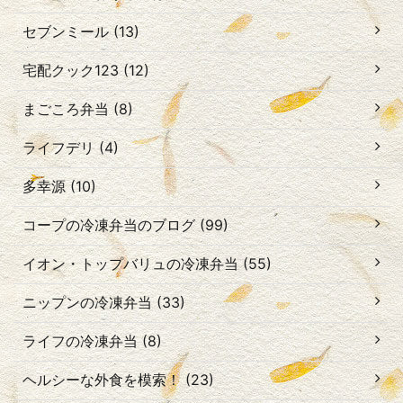
セブンミール (13)
宅配クック123 (12)
まごころ弁当 (8)
ライフデリ (4)
多幸源 (10)
コープの冷凍弁当のブログ (99)
イオン・トップバリュの冷凍弁当 (55)
ニップンの冷凍弁当 (33)
ライフの冷凍弁当 (8)
ヘルシーな外食を模索！ (23)