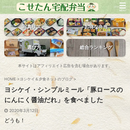
写真リスト
お得な弁当
選び方
総合ランキング
本サイトはアフィリエイト広告を含む場合があります。
HOME
>
ヨシケイ＆夕食ネットのブログ
>
ヨシケイ・シンプルミール「豚ロースの
にんにく醤油だれ」を食べました
2020年3月12日
どうも！