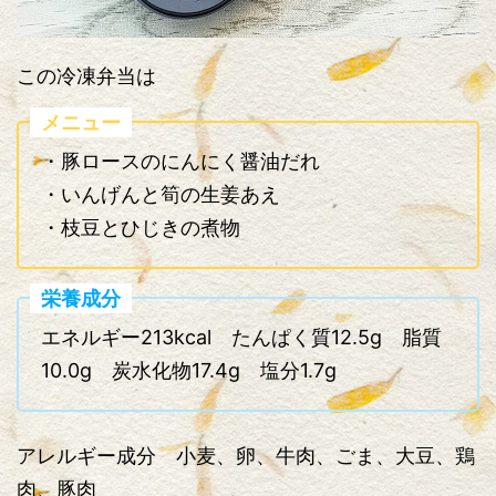
この冷凍弁当は
メニュー
・豚ロースのにんにく醤油だれ
・いんげんと筍の生姜あえ
・枝豆とひじきの煮物
栄養成分
エネルギー213kcal たんぱく質12.5g 脂質
10.0g 炭水化物17.4g 塩分1.7g
アレルギー成分 小麦、卵、牛肉、ごま、大豆、鶏
肉、豚肉