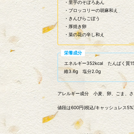
・里芋のそぼろあん
・ブロッコリーの胡麻和え
・きんぴらごぼう
・厚焼き卵
・菜の花の辛し和え
栄養成分
エネルギー352kcal たんぱく質15
維3.6g 塩分2.0g
アレルギー成分 小麦、卵、ごま、さ
値段は600円(税込/キャッシュレス5