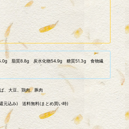
.0g 脂質8.8g 炭水化物54.9g 糖質51.3g 食物繊
ば、大豆、鶏肉、豚肉
%還元込み) 送料無料(まとめ買い時)