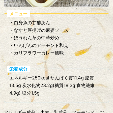
メニュー
・白身魚の甘酢あん
・なすと厚揚げの麻婆ソース
・ほうれん草の中華炒め
・いんげんのアーモンド和え
・カリフラワーカレー風味
栄養成分
エネルギー250kcal たんぱく質11.4g 脂質
13.5g 炭水化物23.2g(糖質18.3g 食物繊維
4.9g) 塩分1.5g
アレルギー成分 小麦、乳成分、アーモンド、ご