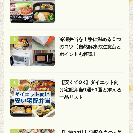
冷凍弁当を上手に温める５つ
5
のコツ【自然解凍の注意点と
ポイントも解説】
【安くてOK】ダイエット向
6
け宅配弁当9選+3選と添える
一品リスト
【比較31社】宅配弁当の人気
7