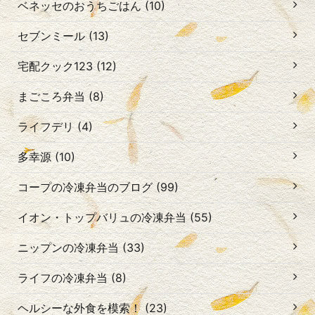
ベネッセのおうちごはん (10)
セブンミール (13)
宅配クック123 (12)
まごころ弁当 (8)
ライフデリ (4)
多幸源 (10)
コープの冷凍弁当のブログ (99)
イオン・トップバリュの冷凍弁当 (55)
ニップンの冷凍弁当 (33)
ライフの冷凍弁当 (8)
ヘルシーな外食を模索！ (23)