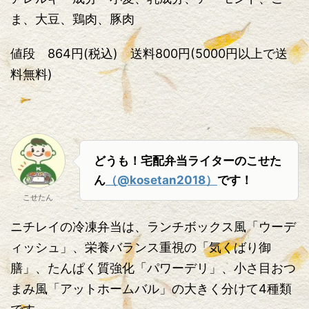
ま、大豆、鶏肉、豚肉
値段 864円(税込) 送料800円(5000円以上で送
料無料)
どうも！宅配弁当ライターのこせた
ん
（@kosetan2018）
です！
こせたん
ニチレイの冷凍弁当は、ランチボックス風「ウーデ
ィッシュ」、栄養バランス重視の「気くばり御
膳」、たんぱく質強化「パワーデリ」、小さ目おつ
まみ風「アットホームバル」の大きく分けて4種類