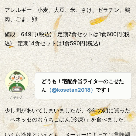
アレルギー 小麦、大豆、米、さけ、ゼラチン、鶏
肉、ごま、卵
値段 649円(税込) 定期7食セットは1食600円(税
込) 定期14食セットは1食590円(税込)
どうも！宅配弁当ライターのこせた
ん
（@kosetan2018）
です！
こせたん
少し間があいてしまいましたが、今年の頭に買った
「ベネッセのおうちごはん(冷凍)」を食べました。
いくら冷凍といえども、メーカーによっては賞味期