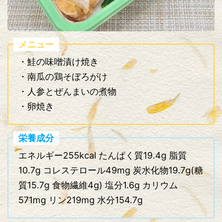
メニュー
・鮭の味噌漬け焼き
・南瓜の鶏そぼろがけ
・人参とぜんまいの煮物
・卵焼き
栄養成分
エネルギー255kcal たんぱく質19.4g 脂質
10.7g コレステロール49mg 炭水化物19.7g(糖
質15.7g 食物繊維4g) 塩分1.6g カリウム
571mg リン219mg 水分154.7g